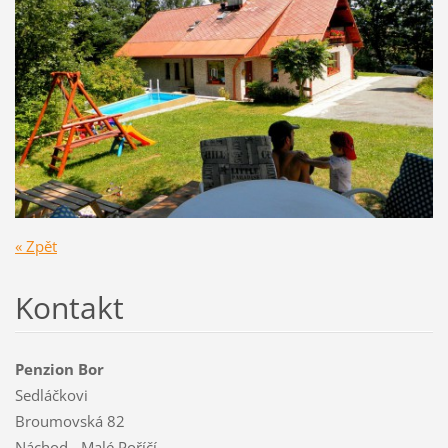
« Zpět
Kontakt
Penzion Bor
Sedláčkovi
Broumovská 82
Náchod - Malé Poříčí