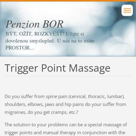
Penzion BOR
BÝT, OŽÍT, ROZKVÉST! Užijte si
dovolenou smysluplně. U nás na to máte
PROSTOR...
Trigger Point Massage
Do you suffer from spine pain (cervical, thoracic, lumbar),
shoulders, elbows, jaws and hip pains do your suffer from
migraines, do you get cramps, etc.?
The solution to your problems can be a special massage of
trigger points and manual therapy in conjunction with the