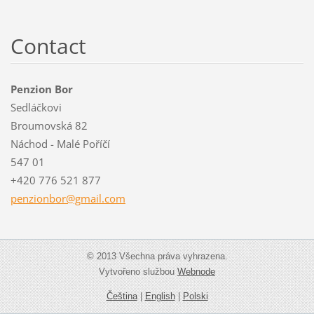
Contact
Penzion Bor
Sedláčkovi
Broumovská 82
Náchod - Malé Poříčí
547 01
+420 776 521 877
penzionb
or@gmail
.com
© 2013 Všechna práva vyhrazena.
Vytvořeno službou
Webnode
Čeština
|
English
|
Polski