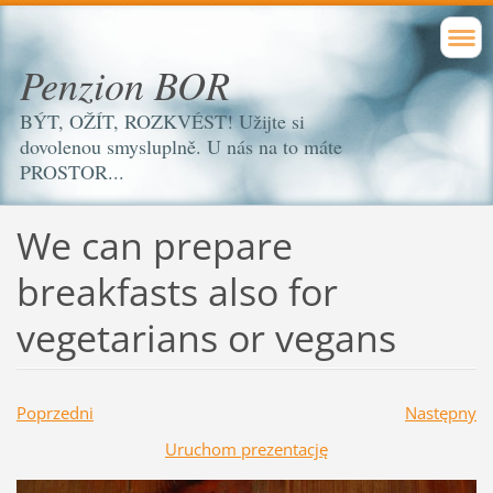
Penzion BOR
BÝT, OŽÍT, ROZKVÉST! Užijte si
dovolenou smysluplně. U nás na to máte
PROSTOR...
We can prepare
breakfasts also for
vegetarians or vegans
Poprzedni
Następny
Uruchom prezentację