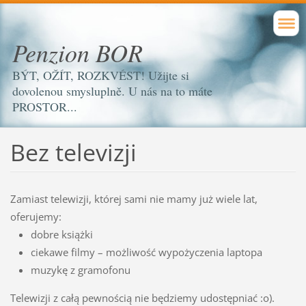
Penzion BOR
BÝT, OŽÍT, ROZKVÉST! Užijte si
dovolenou smysluplně. U nás na to máte
PROSTOR...
Bez televizji
Zamiast telewizji, której sami nie mamy już wiele lat,
oferujemy:
dobre książki
ciekawe filmy – możliwość wypożyczenia laptopa
muzykę z gramofonu
Telewizji z całą pewnością nie będziemy udostępniać :o).