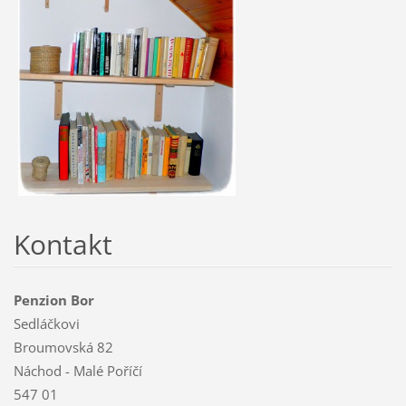
Kontakt
Penzion Bor
Sedláčkovi
Broumovská 82
Náchod - Malé Poříčí
547 01