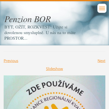
Penzion BOR
BÝT, OŽÍT, ROZKVÉST! Užijte si
dovolenou smysluplně. U nás na to máte
PROSTOR...
Previous
Next
Slideshow