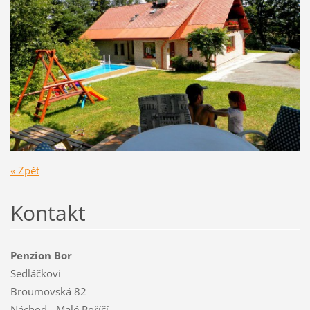
« Zpět
Kontakt
Penzion Bor
Sedláčkovi
Broumovská 82
Náchod - Malé Poříčí