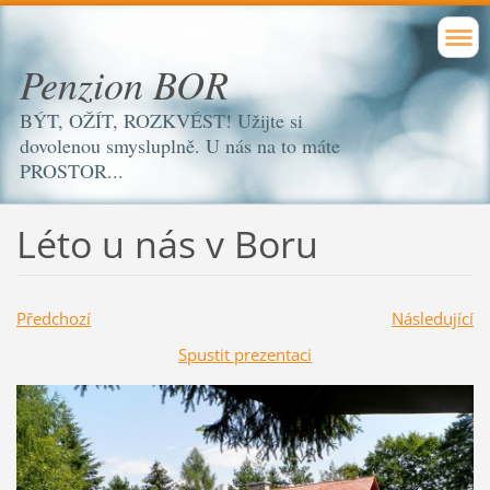
Penzion BOR
BÝT, OŽÍT, ROZKVÉST! Užijte si
dovolenou smysluplně. U nás na to máte
PROSTOR...
Léto u nás v Boru
Předchozí
Následující
Spustit prezentaci