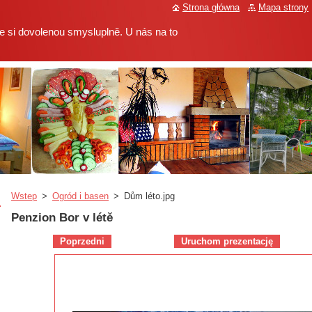
Strona główna
Mapa strony
 si dovolenou smysluplně. U nás na to
Wstep
>
Ogród i basen
>
Dům léto.jpg
Penzion Bor v létě
Poprzedni
Uruchom prezentację