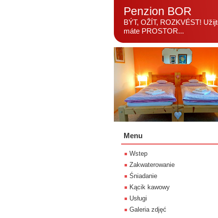
Penzion BOR
BÝT, OŽÍT, ROZKVÉST! Užijte
máte PROSTOR...
Menu
Wstep
Zakwaterowanie
Śniadanie
Kącik kawowy
Usługi
Galeria zdjęć