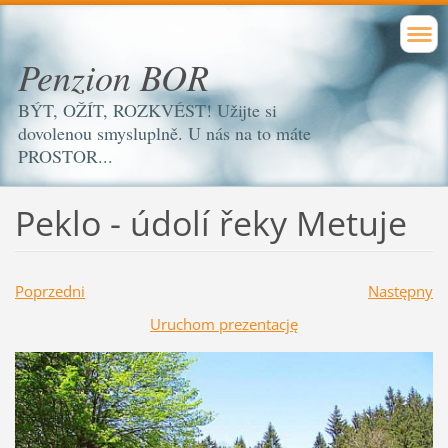
Penzion BOR
BÝT, OŽÍT, ROZKVÉST! Užijte si
dovolenou smysluplně. U nás na to máte
PROSTOR...
Peklo - údolí řeky Metuje
Poprzedni
Następny
Uruchom prezentację