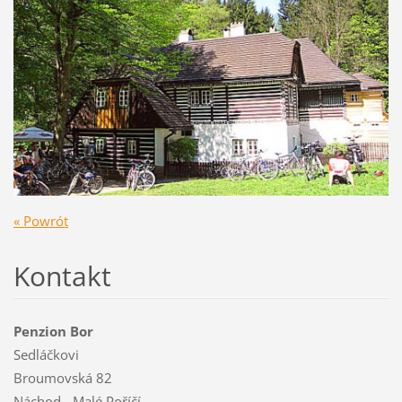
« Powrót
Kontakt
Penzion Bor
Sedláčkovi
Broumovská 82
Náchod - Malé Poříčí